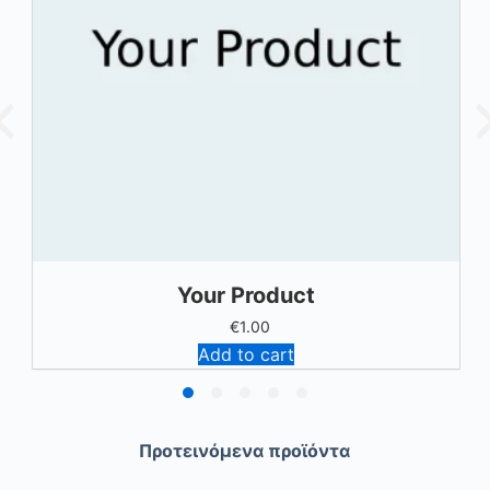
ό
μ
ε
ν
ο
Your Product
€
1.00
Add to cart
Προτεινόμενα προϊόντα