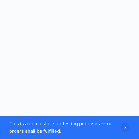
ό
μ
ε
ν
ο
This is a demo store for testing purposes — no
orders shall be fulfilled.
Copyright © 2026 - Theme by Created by
Diathesis