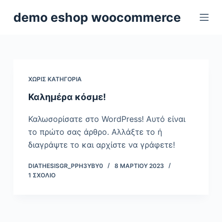
Μ
demo eshop woocommerce
ε
τ
ά
β
α
ΧΩΡΊΣ ΚΑΤΗΓΟΡΊΑ
σ
Καλημέρα κόσμε!
η
σ
Καλωσορίσατε στο WordPress! Αυτό είναι
τ
το πρώτο σας άρθρο. Αλλάξτε το ή
ο
διαγράψτε το και αρχίστε να γράφετε!
π
ε
DIATHESISGR_PPH3YBY0
8 ΜΑΡΤΊΟΥ 2023
1 ΣΧΌΛΙΟ
ρ
ι
ε
χ