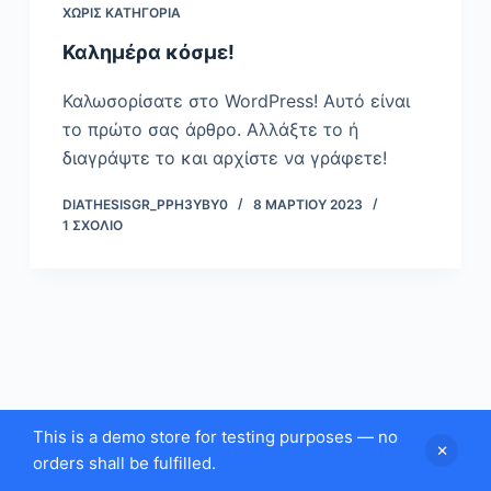
ΧΩΡΊΣ ΚΑΤΗΓΟΡΊΑ
ό
μ
Καλημέρα κόσμε!
ε
Καλωσορίσατε στο WordPress! Αυτό είναι
ν
το πρώτο σας άρθρο. Αλλάξτε το ή
ο
διαγράψτε το και αρχίστε να γράφετε!
DIATHESISGR_PPH3YBY0
8 ΜΑΡΤΊΟΥ 2023
1 ΣΧΌΛΙΟ
This is a demo store for testing purposes — no
orders shall be fulfilled.
Copyright © 2026 - Theme by Created by
Diathesis